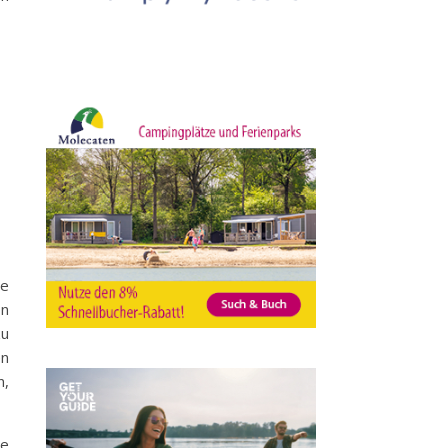
re
on
zu
en
n,
he