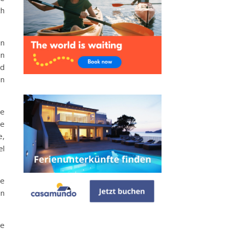
ch
en
on
nd
en
se
he
e,
el
ie
en
ie