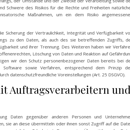
fangs, der Umstände und der Zwecke der Verarbeitung sowie d
 und Schwere des Risikos für die Rechte und Freiheiten natürlich
anisatorische Maßnahmen, um ein dem Risiko angemessen
Sicherung der Vertraulichkeit, Integrität und Verfügbarkeit v
ngs zu den Daten, als auch des sie betreffenden Zugriffs, d
fügbarkeit und ihrer Trennung. Des Weiteren haben wir Verfahr
roffenenrechten, Löschung von Daten und Reaktion auf Gefährdu
htigen wir den Schutz personenbezogener Daten bereits bei d
, Software sowie Verfahren, entsprechend dem Prinzip d
urch datenschutzfreundliche Voreinstellungen (Art. 25 DSGVO).
t Auftragsverarbeitern un
itung Daten gegenüber anderen Personen und Unternehm
n, sie an diese übermitteln oder ihnen sonst Zugriff auf die Dat