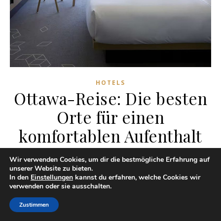
HOTELS
Ottawa-Reise: Die besten
Orte für einen
komfortablen Aufenthalt
und unvergesslichen Spaß
Wir verwenden Cookies, um dir die bestmögliche Erfahrung auf
unserer Website zu bieten.
17/09/2024
In den
Einstellungen
kannst du erfahren, welche Cookies wir
verwenden oder sie ausschalten.
Ottawa, die Hauptstadt Kanadas, zieht mit ihrer reichen
Zustimmen
Geschichte, ihrer schönen Natur und ihrer freundlichen