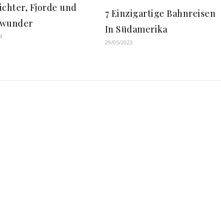
ichter, Fjorde und
7 Einzigartige Bahnreisen
rwunder
In Südamerika
4
29/05/2023