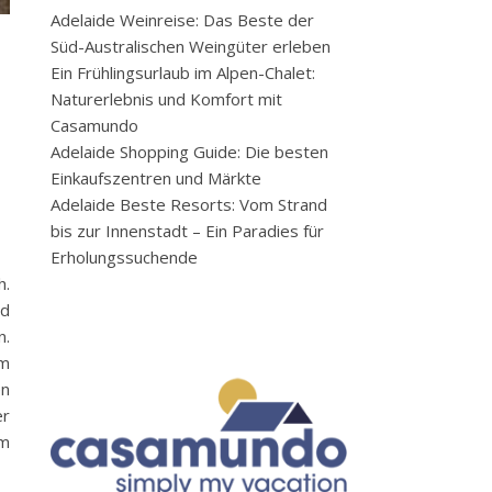
Adelaide Weinreise: Das Beste der
Süd-Australischen Weingüter erleben
Ein Frühlingsurlaub im Alpen-Chalet:
Naturerlebnis und Komfort mit
Casamundo
Adelaide Shopping Guide: Die besten
Einkaufszentren und Märkte
Adelaide Beste Resorts: Vom Strand
bis zur Innenstadt – Ein Paradies für
Erholungssuchende
h.
nd
n.
em
en
er
em