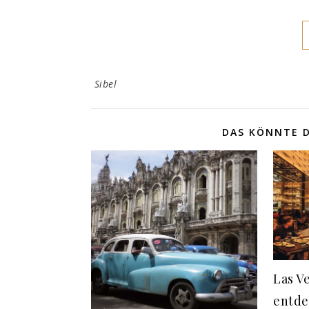
Sibel
DAS KÖNNTE D
Las V
entde