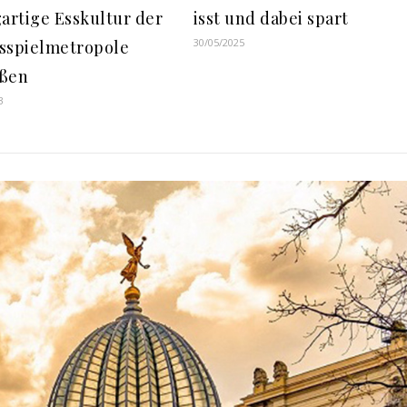
gartige Esskultur der
isst und dabei spart
30/05/2025
sspielmetropole
eßen
3