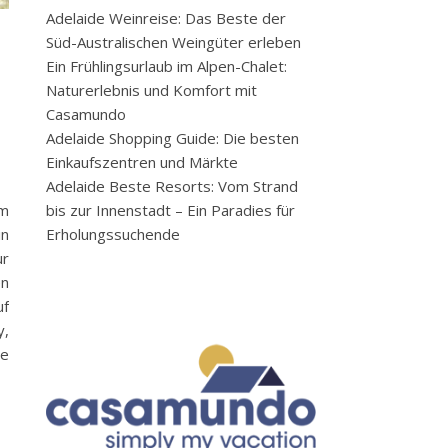
Adelaide Weinreise: Das Beste der
Süd-Australischen Weingüter erleben
Ein Frühlingsurlaub im Alpen-Chalet:
Naturerlebnis und Komfort mit
Casamundo
Adelaide Shopping Guide: Die besten
Einkaufszentren und Märkte
Adelaide Beste Resorts: Vom Strand
bis zur Innenstadt – Ein Paradies für
im
Erholungssuchende
in
ur
en
uf
y,
ne