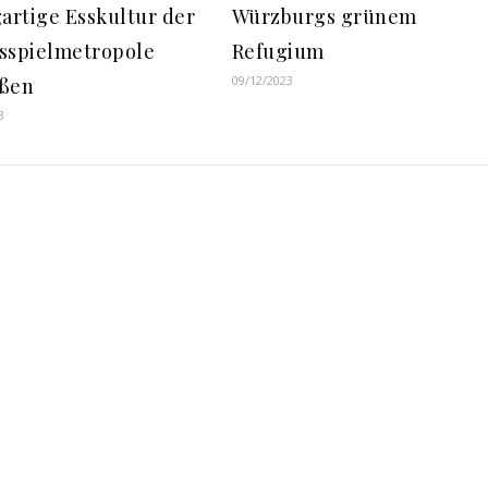
gartige Esskultur der
Würzburgs grünem
sspielmetropole
Refugium
09/12/2023
eßen
3