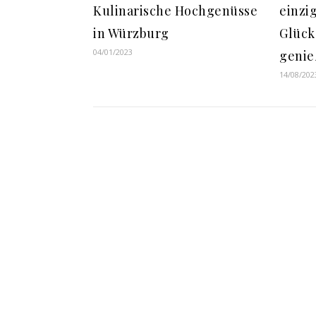
Kulinarische Hochgenüsse
einzi
in Würzburg
Glück
04/01/2023
geni
14/08/202