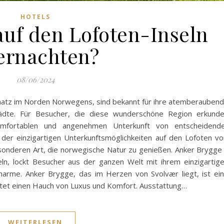
HOTELS
uf den Lofoten-Inseln
ernachten?
08/06/2024
 Schatz im Norden Norwegens, sind bekannt für ihre atemberauben
ädte. Für Besucher, die diese wunderschöne Region erkund
omfortablen und angenehmen Unterkunft von entscheidend
e der einzigartigen Unterkunftsmöglichkeiten auf den Lofoten vo
sonderen Art, die norwegische Natur zu genießen. Anker Brygge
eln, lockt Besucher aus der ganzen Welt mit ihrem einzigartig
harme. Anker Brygge, das im Herzen von Svolvær liegt, ist ei
ietet einen Hauch von Luxus und Komfort. Ausstattung…
WEITERLESEN