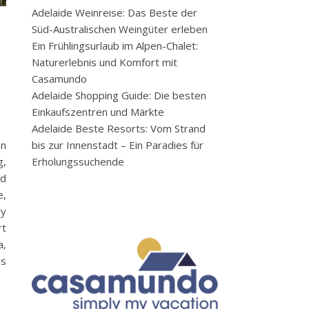
Adelaide Weinreise: Das Beste der
Süd-Australischen Weingüter erleben
Ein Frühlingsurlaub im Alpen-Chalet:
Naturerlebnis und Komfort mit
Casamundo
Adelaide Shopping Guide: Die besten
Einkaufszentren und Märkte
Adelaide Beste Resorts: Vom Strand
bis zur Innenstadt – Ein Paradies für
en
Erholungssuchende
g,
nd
e,
ry
rt
a,
as