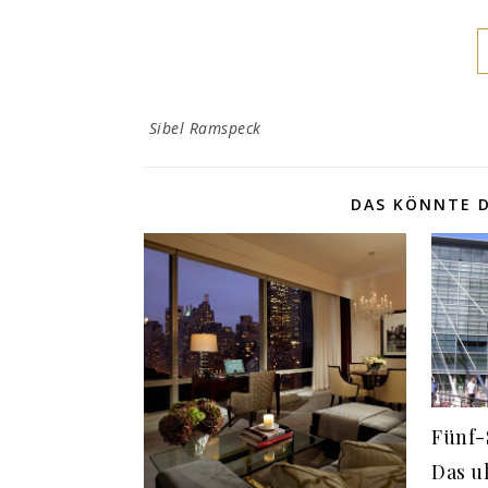
Sibel Ramspeck
DAS KÖNNTE D
Fünf-
Das u