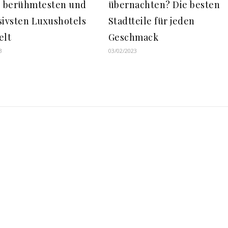
0 berühmtesten und
übernachten? Die besten
sivsten Luxushotels
Stadtteile für jeden
elt
Geschmack
3
03/02/2023