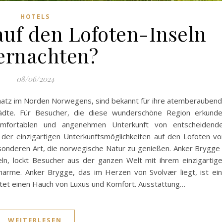
HOTELS
uf den Lofoten-Inseln
ernachten?
08/06/2024
 Schatz im Norden Norwegens, sind bekannt für ihre atemberauben
ädte. Für Besucher, die diese wunderschöne Region erkund
omfortablen und angenehmen Unterkunft von entscheidend
e der einzigartigen Unterkunftsmöglichkeiten auf den Lofoten vo
sonderen Art, die norwegische Natur zu genießen. Anker Brygge
eln, lockt Besucher aus der ganzen Welt mit ihrem einzigartig
harme. Anker Brygge, das im Herzen von Svolvær liegt, ist ei
ietet einen Hauch von Luxus und Komfort. Ausstattung…
WEITERLESEN