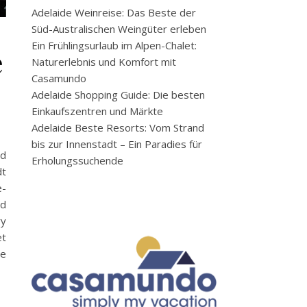
Adelaide Weinreise: Das Beste der
Süd-Australischen Weingüter erleben
Ein Frühlingsurlaub im Alpen-Chalet:
e
Naturerlebnis und Komfort mit
Casamundo
Adelaide Shopping Guide: Die besten
Einkaufszentren und Märkte
Adelaide Beste Resorts: Vom Strand
bis zur Innenstadt – Ein Paradies für
nd
Erholungssuchende
dt
e-
nd
ry
et
ne