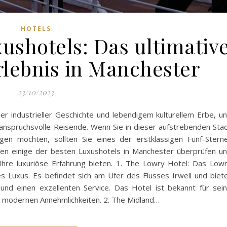
HOTELS
ushotels: Das ultimativ
rlebnis in Manchester
23/10/2023
her industrieller Geschichte und lebendigem kulturellem Erbe, u
ür anspruchsvolle Reisende. Wenn Sie in dieser aufstrebenden Sta
ngen möchten, sollten Sie eines der erstklassigen Fünf-Stern
en einige der besten Luxushotels in Manchester überprüfen u
hre luxuriöse Erfahrung bieten. 1. The Lowry Hotel: Das Low
s Luxus. Es befindet sich am Ufer des Flusses Irwell und biet
und einen exzellenten Service. Das Hotel ist bekannt für sei
e modernen Annehmlichkeiten. 2. The Midland…