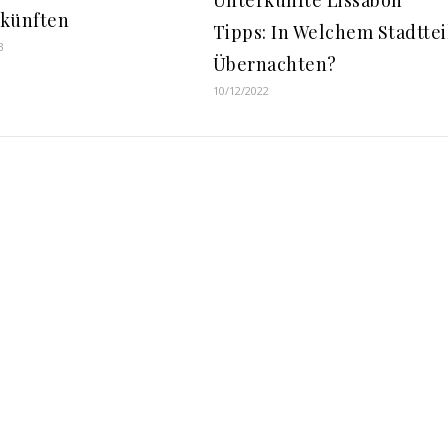
Unterkünfte Lissabon
künften
Tipps: In Welchem Stadttei
3
Übernachten?
10/12/2022