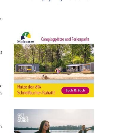
Im
as
ne
as
n.