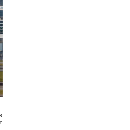
ie
am