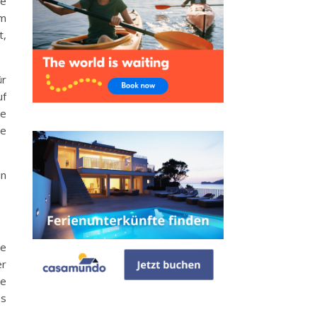
ße
Im
t,
ür
uf
ke
te
in
re
er
ie
es