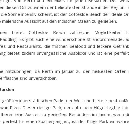
ighlight von Perth und ein Muss für jeden Besucher. Der wei
en diesen Ort zu einem der beliebtesten Strände in der Region. 
ie Sonne intensiv scheint, ist der Cottesloe Beach der ideale Or
 malerische Aussicht auf den Indischen Ozean zu genießen.
 bietet Cottesloe Beach zahlreiche Möglichkeiten f
Paddling. Es gibt auch eine wunderschöne Strandpromenade, a
és und Restaurants, die frischen Seafood und leckere Geträn
ang bietet zudem unvergessliche Ausblicke und ist eine perfek
e mitzubringen, da Perth im Januar zu den heißesten Orten 
erflasche sind unverzichtbar.
 Garden
r größten innerstädtischen Parks der Welt und bietet spektakulä
wan River. Dieser riesige Park, der auf einem Hügel liegt, ist d
dtieren eine Auszeit zu genießen. Besonders im Januar, wenn d
 perfekt für einen Spaziergang ist, ist der Kings Park ein wahr