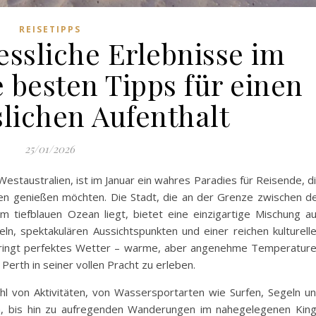
REISETIPPS
essliche Erlebnisse im
 besten Tipps für einen
lichen Aufenthalt
25/01/2026
estaustralien, ist im Januar ein wahres Paradies für Reisende, d
en genießen möchten. Die Stadt, die an der Grenze zwischen d
tiefblauen Ozean liegt, bietet eine einzigartige Mischung a
ln, spektakulären Aussichtspunkten und einer reichen kulturell
r bringt perfektes Wetter – warme, aber angenehme Temperatur
Perth in seiner vollen Pracht zu erleben.
ahl von Aktivitäten, von Wassersportarten wie Surfen, Segeln u
n, bis hin zu aufregenden Wanderungen im nahegelegenen Kin