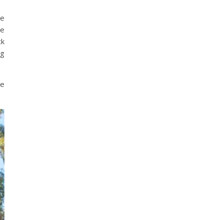
he
ge
ck
ng
ie