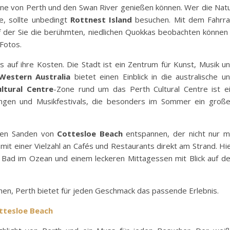
kyline von Perth und den Swan River genießen können. Wer die Nat
e, sollte unbedingt
Rottnest Island
besuchen. Mit dem Fahrr
uf der Sie die berühmten, niedlichen Quokkas beobachten können
Fotos.
s auf ihre Kosten. Die Stadt ist ein Zentrum für Kunst, Musik u
 Western Australia
bietet einen Einblick in die australische u
ultural Centre
-Zone rund um das Perth Cultural Centre ist e
ungen und Musikfestivals, die besonders im Sommer ein groß
nen Sanden von
Cottesloe Beach
entspannen, der nicht nur m
mit einer Vielzahl an Cafés und Restaurants direkt am Strand. Hi
 Bad im Ozean und einem leckeren Mittagessen mit Blick auf d
hen, Perth bietet für jeden Geschmack das passende Erlebnis.
ttesloe Beach