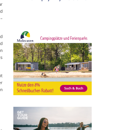
ur
ad
 –
nd
nd
in
es
it
er
en