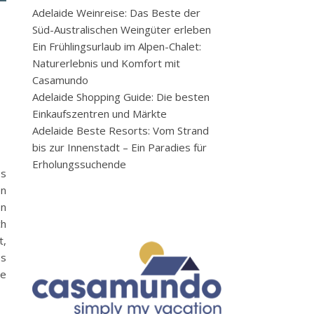
Adelaide Weinreise: Das Beste der
Süd-Australischen Weingüter erleben
Ein Frühlingsurlaub im Alpen-Chalet:
Naturerlebnis und Komfort mit
Casamundo
Adelaide Shopping Guide: Die besten
Einkaufszentren und Märkte
Adelaide Beste Resorts: Vom Strand
bis zur Innenstadt – Ein Paradies für
Erholungssuchende
es
en
en
ch
t,
es
ie