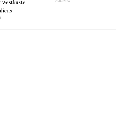
28/07/2024
r Westküste
aliens
6