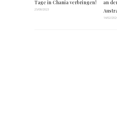
Tage in Chania verbringen!
an de
25/08/2023
Austr
14/02/202