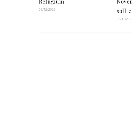
Refugium
Novem
09/12/2023
sollte
06/11/202