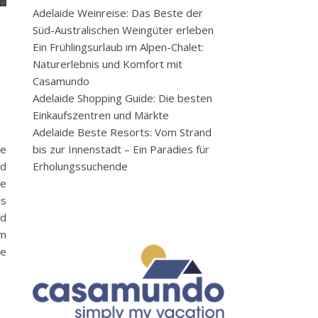
Adelaide Weinreise: Das Beste der
Süd-Australischen Weingüter erleben
Ein Frühlingsurlaub im Alpen-Chalet:
Naturerlebnis und Komfort mit
Casamundo
Adelaide Shopping Guide: Die besten
Einkaufszentren und Märkte
Adelaide Beste Resorts: Vom Strand
bis zur Innenstadt – Ein Paradies für
he
Erholungssuchende
nd
ie
is
nd
em
te