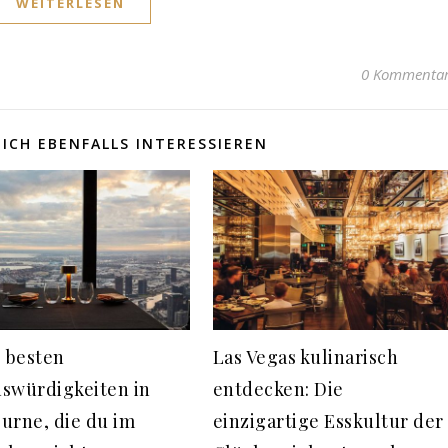
WEITERLESEN
0 Kommenta
ICH EBENFALLS INTERESSIEREN
0 besten
Las Vegas kulinarisch
swürdigkeiten in
entdecken: Die
urne, die du im
einzigartige Esskultur der