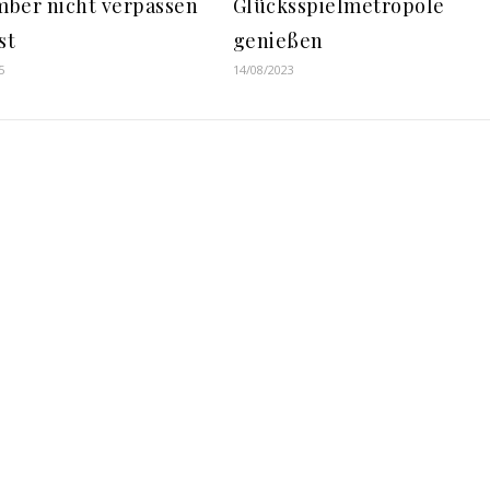
ber nicht verpassen
Glücksspielmetropole
st
genießen
5
14/08/2023