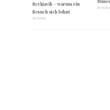
Musee
Reykjavik – warum ein
09/10/202
Besuch sich lohnt
28/12/2022