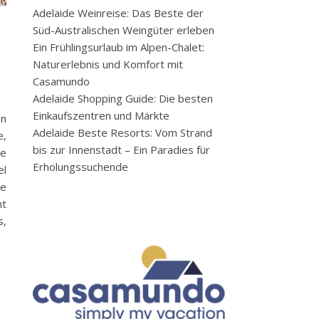
Adelaide Weinreise: Das Beste der
Süd-Australischen Weingüter erleben
Ein Frühlingsurlaub im Alpen-Chalet:
Naturerlebnis und Komfort mit
Casamundo
Adelaide Shopping Guide: Die besten
Einkaufszentren und Märkte
en
Adelaide Beste Resorts: Vom Strand
e,
bis zur Innenstadt – Ein Paradies für
ge
Erholungssuchende
el
te
ht
s,