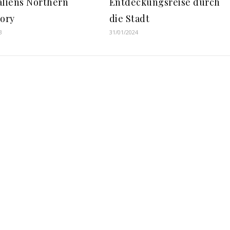
aliens Northern
Entdeckungsreise durch
tory
die Stadt
3
31/01/2024