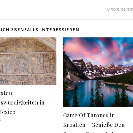
0 Kommenta
ICH EBENFALLS INTERESSIEREN
esten
swürdigkeiten in
Mexico
Game Of Thrones In
4
Kroatien – Genieße Den