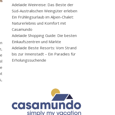
Adelaide Weinreise: Das Beste der
Süd-Australischen Weingüter erleben
Ein Frühlingsurlaub im Alpen-Chalet:
Naturerlebnis und Komfort mit
Casamundo
Adelaide Shopping Guide: Die besten
Einkaufszentren und Märkte
en
Adelaide Beste Resorts: Vom Strand
e,
bis zur Innenstadt – Ein Paradies für
ge
Erholungssuchende
el
te
ht
s,