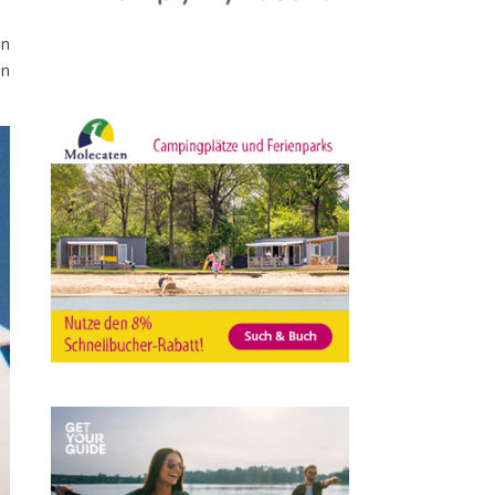
en
en