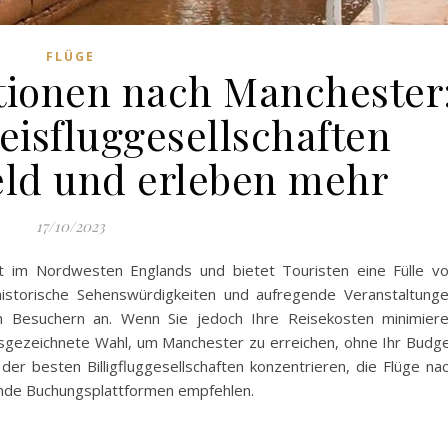
FLÜGE
tionen nach Manchester
eisfluggesellschaften
eld und erleben mehr
17/10/2023
dt im Nordwesten Englands und bietet Touristen eine Fülle v
, historische Sehenswürdigkeiten und aufregende Veranstaltung
n Besuchern an. Wenn Sie jedoch Ihre Reisekosten minimier
ausgezeichnete Wahl, um Manchester zu erreichen, ohne Ihr Budg
der besten Billigfluggesellschaften konzentrieren, die Flüge na
nde Buchungsplattformen empfehlen.