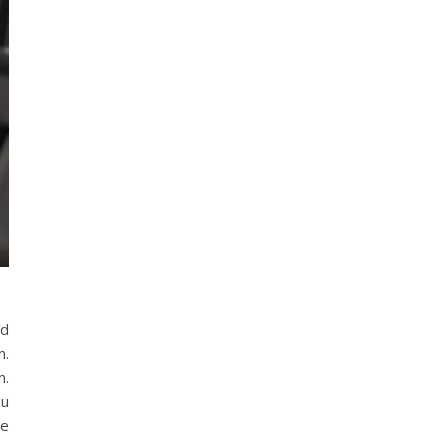
nd
n.
n.
zu
ie