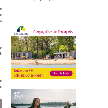
on
ie
es
ie
ch
ie
nn