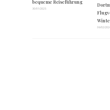
bequeme Reiseführung
Dortm
30/01/2025
Flugv
Winte
06/02/202