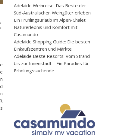
Adelaide Weinreise: Das Beste der
Süd-Australischen Weingüter erleben
:
Ein Frühlingsurlaub im Alpen-Chalet:
Naturerlebnis und Komfort mit
Casamundo
Adelaide Shopping Guide: Die besten
Einkaufszentren und Märkte
Adelaide Beste Resorts: Vom Strand
bis zur Innenstadt – Ein Paradies für
ne
Erholungssuchende
he
en
nd
en
ft
es