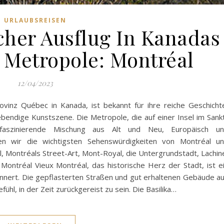
URLAUBSREISEN
cher Ausflug In Kanadas
 Metropole: Montréal
12/04/2023
ovinz Québec in Kanada, ist bekannt für ihre reiche Geschicht
ebendige Kunstszene. Die Metropole, die auf einer Insel im Sank
 faszinierende Mischung aus Alt und Neu, Europäisch u
en wir die wichtigsten Sehenswürdigkeiten von Montréal u
 Montréals Street-Art, Mont-Royal, die Untergrundstadt, Lachin
ontréal Vieux Montréal, das historische Herz der Stadt, ist e
innert. Die gepflasterten Straßen und gut erhaltenen Gebäude a
ühl, in der Zeit zurückgereist zu sein. Die Basilika…