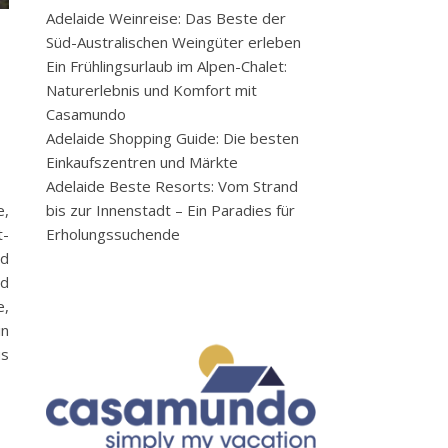
Adelaide Weinreise: Das Beste der
Süd-Australischen Weingüter erleben
Ein Frühlingsurlaub im Alpen-Chalet:
Naturerlebnis und Komfort mit
Casamundo
Adelaide Shopping Guide: Die besten
Einkaufszentren und Märkte
Adelaide Beste Resorts: Vom Strand
bis zur Innenstadt – Ein Paradies für
e,
Erholungssuchende
t-
nd
nd
e,
in
us